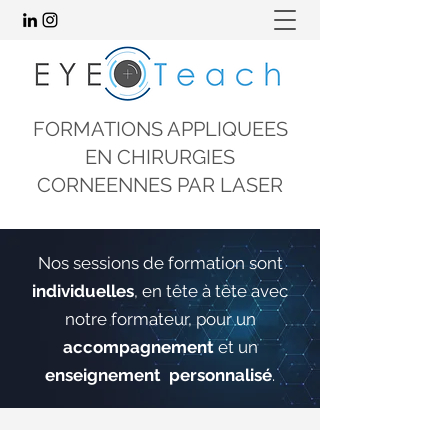
FORMATIONS APPLIQUEES
EN CHIRURGIES
CORNEENNES PAR LASER
Nos sessions de formation sont
individuelles
, en tête à tête avec
notre formateur, pour un
accompagnement
et un
enseignement personnalisé
.